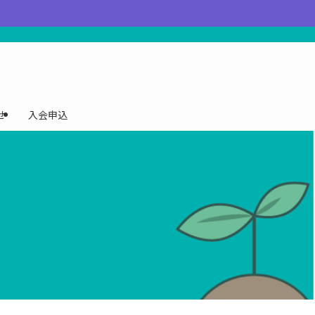
せ
入会申込